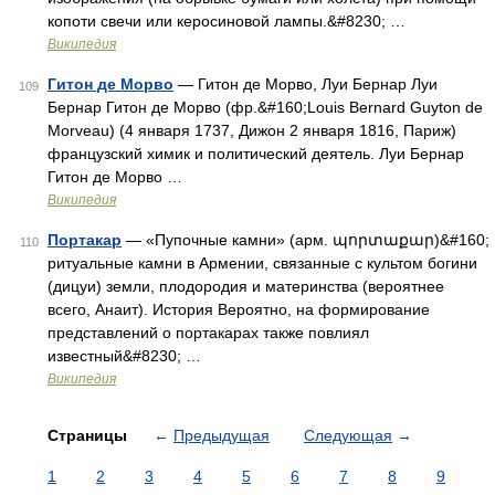
копоти свечи или керосиновой лампы.&#8230; …
Википедия
Гитон де Морво
— Гитон де Морво, Луи Бернар Луи
109
Бернар Гитон де Морво (фр.&#160;Louis Bernard Guyton de
Morveau) (4 января 1737, Дижон 2 января 1816, Париж)
французский химик и политический деятель. Луи Бернар
Гитон де Морво …
Википедия
Портакар
— «Пупочные камни» (арм. պորտաքար)&#160;
110
ритуальные камни в Армении, связанные с культом богини
(дицуи) земли, плодородия и материнства (вероятнее
всего, Анаит). История Вероятно, на формирование
представлений о портакарах также повлиял
известный&#8230; …
Википедия
Страницы
←
Предыдущая
Следующая
→
1
2
3
4
5
6
7
8
9