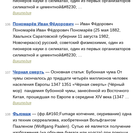
пионеров науки о силикатах, один из первых организаторов
силикатной и цементной&#8230; …
Википедия
Пономарёв Иван Фёдорович
— Иван Фёдорович
106
Пономарёв Иван Фёдорович Пономарёв (25 мая 1882,
Хвалынск Саратовской губернии 11 августа 1982,
Новочеркасск) русский, советский физикохимик, один из
пионеров науки о силикатах, один из первых организаторов
силикатной и цементной&#8230; …
Википедия
Черная смерть
— Основная статья: Бубонная чума От
107
чумы скончалось до тридцати четырёх миллионов человек
населения Европы 1347 1351 «Чёрная смерть» (Чёрный
мор) пандемия бубонной чумы, занесённой из Восточного
Китая, прошедшая по Европе в середине XIV века (1347 …
Википедия
Фьюмаж
— (фр.&#160;Fumage копчение, окуривание) одна
108
из техник сюрреализма, изобретенная Вольфгангом
Пааленом (Wolfgang Paalen). Сутью её является получение
изображения (на обрывке бумаги или холста) при помощи